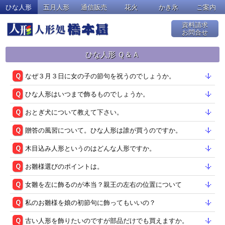
ひな人形
五月人形
通信販売
花火
かき氷
ご案内
資料請求
お問合せ
ひな人形 Ｑ＆Ａ
なぜ３月３日に女の子の節句を祝うのでしょうか。
ひな人形はいつまで飾るものでしょうか。
おとぎ犬について教えて下さい。
贈答の風習について。ひな人形は誰が買うのですか。
木目込み人形というのはどんな人形ですか。
お雛様選びのポイントは。
女雛を左に飾るのが本当？親王の左右の位置について
私のお雛様を娘の初節句に飾ってもいいの？
古い人形を飾りたいのですが部品だけでも買えますか。